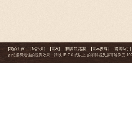
[我的主頁]
[熱評榜 ]
[書友]
[圖書館資訊]
[書本搜尋]
[購書助手]
如想獲得最佳的視覺效果，請以 IE 7.0 或以上 的瀏覽器及屏幕解像度 1024 