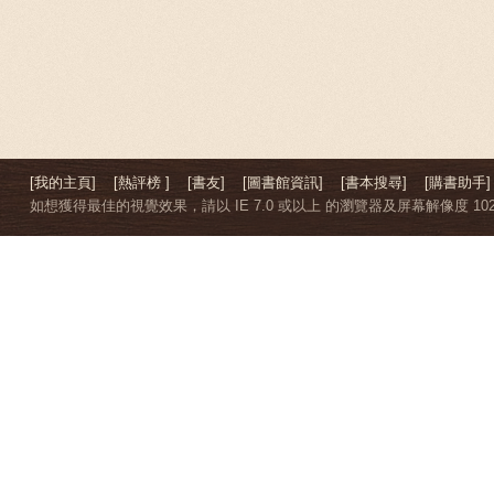
[我的主頁]
[熱評榜 ]
[書友]
[圖書館資訊]
[書本搜尋]
[購書助手]
如想獲得最佳的視覺效果，請以 IE 7.0 或以上 的瀏覽器及屏幕解像度 1024 