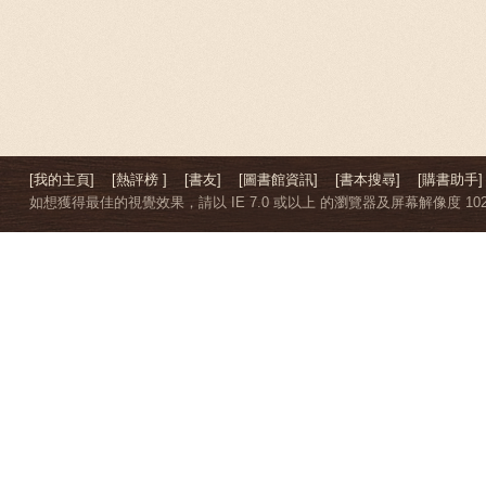
[我的主頁]
[熱評榜 ]
[書友]
[圖書館資訊]
[書本搜尋]
[購書助手]
如想獲得最佳的視覺效果，請以 IE 7.0 或以上 的瀏覽器及屏幕解像度 1024 