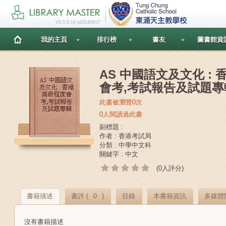
V3.5.6.14 p20140617
我的主頁
排行榜
書友
圖書館資
AS 中國語文及文化 :
會考,考試報告及試題專
此書被瀏覽0次
0人閱讀過此書
副標題 :
作者 : 香港考試局
分類 : 中學中文科
關鍵字 : 中文
(0人評分)
書籍描述
書評 (
0
)
目錄
本書籍資訊
多媒體
沒有書籍描述