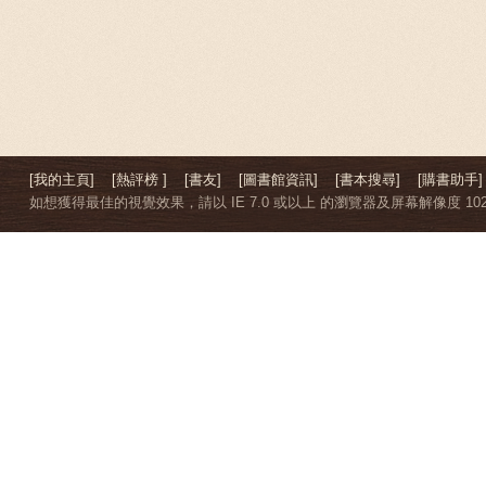
[我的主頁]
[熱評榜 ]
[書友]
[圖書館資訊]
[書本搜尋]
[購書助手]
如想獲得最佳的視覺效果，請以 IE 7.0 或以上 的瀏覽器及屏幕解像度 1024 