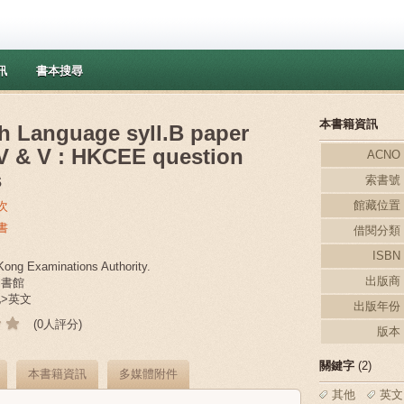
訊
書本搜尋
本書籍資訊
h Language syll.B paper
I,IV & V : HKCEE question
ACNO
s
索書號
館藏位置
次
書
借閱分類
ISBN
ong Examinations Authority.
出版商
圖書館
他>英文
出版年份
(0人評分)
版本
關鍵字
(2)
本書籍資訊
多媒體附件
其他
英文