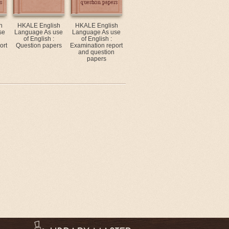
h
HKALE English
HKALE English
se
Language As use
Language As use
of English :
of English :
ort
Question papers
Examination report
and question
papers