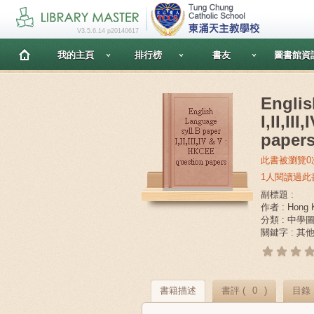
V3.5.6.14 p20140617
我的主頁
排行榜
書友
圖書館資
Englis
I,II,II
paper
此書被瀏覽0
1人閱讀過此
副標題 :
作者 : Hong K
分類 : 中學
關鍵字 : 其
書籍描述
書評 (
0
)
目錄