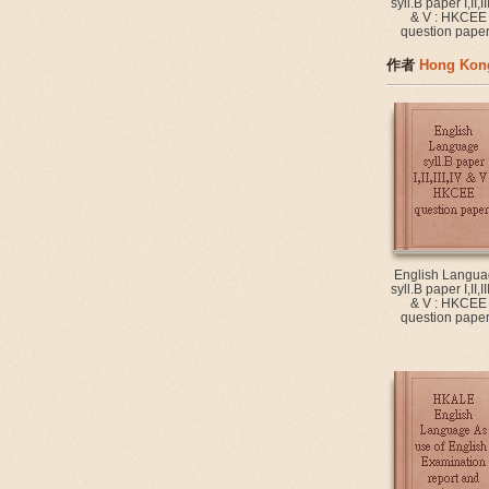
syll.B paper I,II,II
& V : HKCEE
question pape
作者
Hong Kong
English Langua
syll.B paper I,II,II
& V : HKCEE
question pape