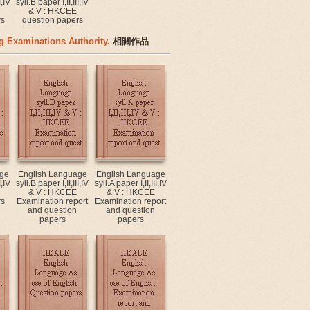
I,IV
syll.B paper I,II,III,IV
& V : HKCEE
rs
question papers
 Examinations Authority.
相關作品
ge
English Language
English Language
I,IV
syll.B paper I,II,III,IV
syll.A paper I,II,III,IV
& V : HKCEE
& V : HKCEE
rs
Examination report
Examination report
and question
and question
papers
papers