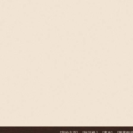
[我的主頁]
[熱評榜 ]
[書友]
[圖書館資