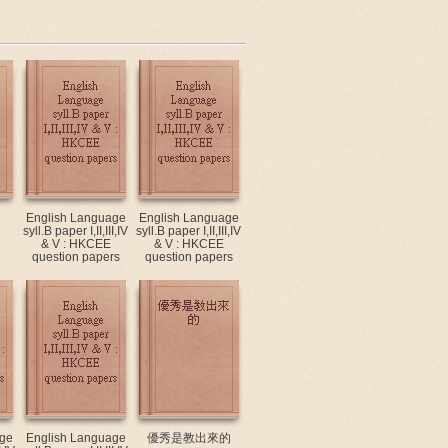
English Language
English Language
syll.B paper I,II,III,IV
syll.B paper I,II,III,IV
& V : HKCEE
& V : HKCEE
question papers
question papers
ge
English Language
優秀是教出來的