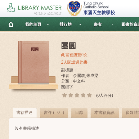
V3.5.6.14 p20140617
我的主頁
排行榜
書友
圖書館資
團圓
此書被瀏覽0次
2人閱讀過此書
副標題 :
作者 : 余麗瓊,朱成梁
分類 : 中文科
關鍵字 :
(0人評分)
書籍描述
書評 (
0
)
目錄
本書籍資訊
多媒體
沒有書籍描述