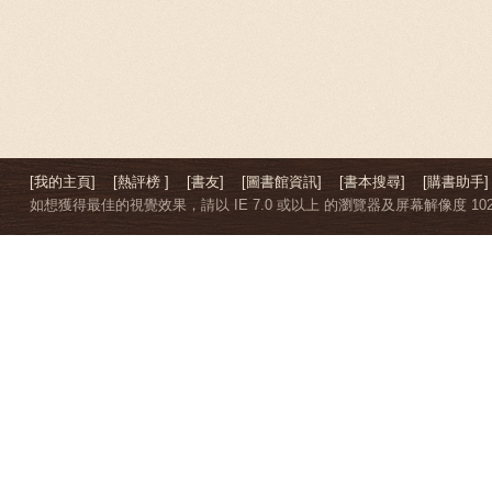
[我的主頁]
[熱評榜 ]
[書友]
[圖書館資訊]
[書本搜尋]
[購書助手]
如想獲得最佳的視覺效果，請以 IE 7.0 或以上 的瀏覽器及屏幕解像度 1024 