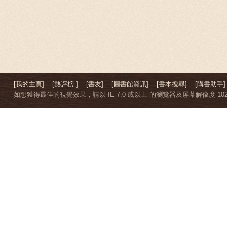
[我的主頁]
[熱評榜 ]
[書友]
[圖書館資訊]
[書本搜尋]
[購書助手]
如想獲得最佳的視覺效果，請以 IE 7.0 或以上 的瀏覽器及屏幕解像度 1024 