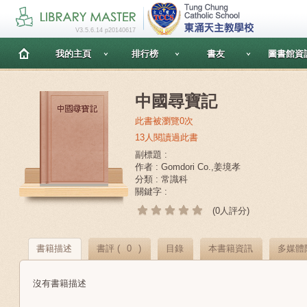
V3.5.6.14 p20140617
我的主頁
排行榜
書友
圖書館資
中國尋寶記
此書被瀏覽0次
13人閱讀過此書
副標題 :
作者 : Gomdori Co.,姜境孝
分類 : 常識科
關鍵字 :
(0人評分)
書籍描述
書評 (
0
)
目錄
本書籍資訊
多媒體
沒有書籍描述