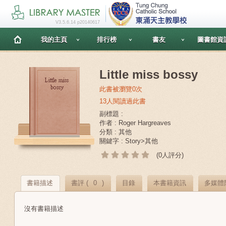
V3.5.6.14 p20140617
我的主頁
排行榜
書友
圖書館資
Little miss bossy
此書被瀏覽0次
13人閱讀過此書
副標題 :
作者 : Roger Hargreaves
分類 : 其他
關鍵字 : Story>其他
(0人評分)
書籍描述
書評 (
0
)
目錄
本書籍資訊
多媒體
沒有書籍描述