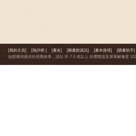
[我的主頁]
[熱評榜 ]
[書友]
[圖書館資訊]
[書本搜尋]
[購書助手]
如想獲得最佳的視覺效果，請以 IE 7.0 或以上 的瀏覽器及屏幕解像度 1024 