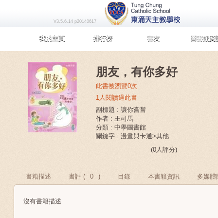
V3.5.6.14 p20140617
我的主頁
排行榜
書友
圖書館資
朋友，有你多好
此書被瀏覽0次
1人閱讀過此書
副標題 : 讓你嘗嘗
作者 : 王司馬
分類 : 中學圖書館
關鍵字 : 漫畫與卡通>其他
(0人評分)
書籍描述
書評 (
0
)
目錄
本書籍資訊
多媒體
沒有書籍描述