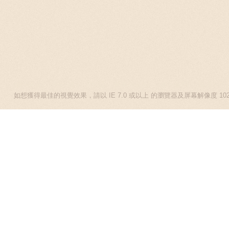
[我的主頁]
[熱評榜 ]
[書友]
[圖書館資訊]
[書本搜尋]
[購書助手]
如想獲得最佳的視覺效果，請以 IE 7.0 或以上 的瀏覽器及屏幕解像度 1024 