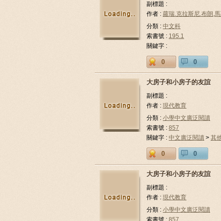
副標題 :
作者 :
蘿瑞.克拉斯尼.布朗,
分類 :
中文科
索書號 :
195.1
關鍵字 :
0
0
大房子和小房子的友誼
副標題 :
作者 :
現代教育
分類 :
小學中文廣泛閱讀
索書號 :
857
關鍵字 :
中文廣泛閱讀
>
其
0
0
大房子和小房子的友誼
副標題 :
作者 :
現代教育
分類 :
小學中文廣泛閱讀
索書號 :
857