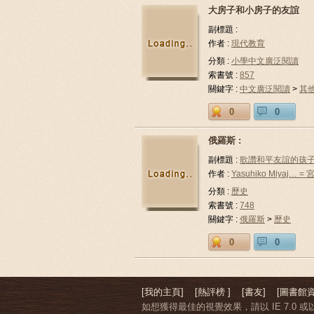
大房子和小房子的友誼
副標題 :
作者 :
現代教育
分類 :
小學中文廣泛閱讀
索書號 :
857
關鍵字 :
中文廣泛閱讀
>
其
0
0
俄羅斯 :
副標題 :
歌讚和平友誼的孩
作者 :
Yasuhiko Miyaj…
分類 :
歷史
索書號 :
748
關鍵字 :
俄羅斯
>
歷史
0
0
[我的主頁]
[熱評榜 ]
[書友]
[圖書館資
如想獲得最佳的視覺效果，請以 IE 7.0 或以