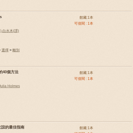
s
館藏:1本
可借閱 : 1本
n),白水木(譯)
>
選擇
>
離別
的40個方法
館藏:1本
可借閱 : 1本
Julia Holmes
持友誼的最佳指南
館藏:1本