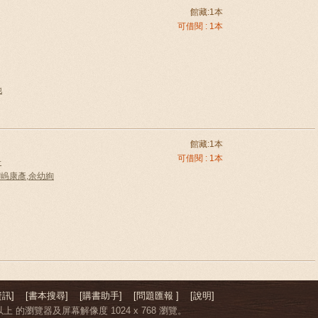
館藏:1本
可借閱 : 1本
他
館藏:1本
可借閱 : 1本
子
 = 宮嵨康彥,余幼絢
訊]
[書本搜尋]
[購書助手]
[問題匯報 ]
[說明]
上 的瀏覽器及屏幕解像度 1024 x 768 瀏覽。