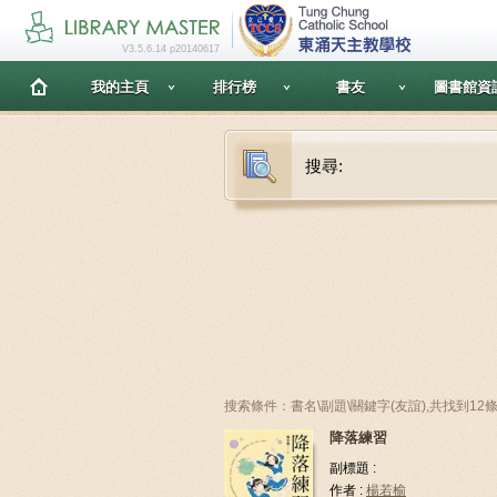
V3.5.6.14 p20140617
我的主頁
排行榜
書友
圖書館資
搜尋:
搜索條件：書名\副題\關鍵字(友誼),共找到12
降落練習
副標題 :
作者 :
楊若榆