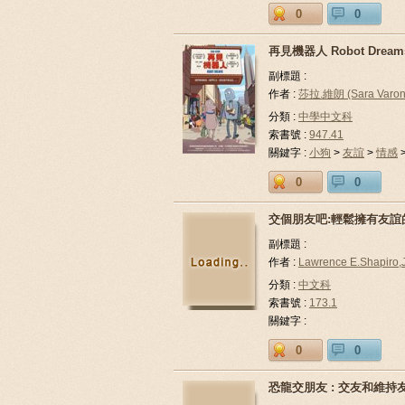
0
0
再見機器人 Robot Dream
副標題 :
作者 :
莎拉.維朗 (Sara Varo
分類 :
中學中文科
索書號 :
947.41
關鍵字 :
小狗
>
友誼
>
情感
0
0
交個朋友吧:輕鬆擁有友誼
副標題 :
作者 :
Lawrence E.Shapiro,
分類 :
中文科
索書號 :
173.1
關鍵字 :
0
0
恐龍交朋友 : 交友和維