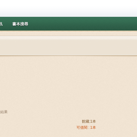
訊
書本搜尋
條結果
館藏:1本
可借閱 : 1本