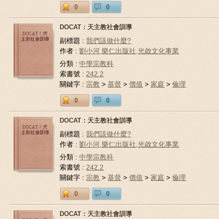
0
0
DOCAT：天主教社會訓導
副標題 :
我們該做什麼?
作者 :
劉小河,樂仁出版社,光啟文化事業
分類 :
中學宗教科
索書號 :
242.2
關鍵字 :
宗教
>
基督
>
價值
>
家庭
>
倫理
0
0
DOCAT：天主教社會訓導
副標題 :
我們該做什麼?
作者 :
劉小河,樂仁出版社,光啟文化事業
分類 :
中學宗教科
索書號 :
242.2
關鍵字 :
宗教
>
基督
>
價值
>
家庭
>
倫理
0
0
DOCAT：天主教社會訓導