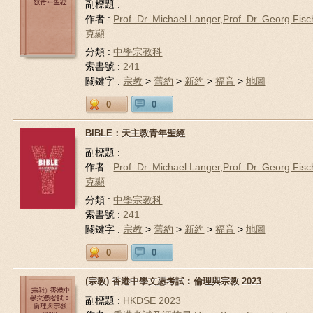
副標題 :
作者 :
Prof. Dr. Michael Langer,Prof. Dr. Georg Fis
克顯
分類 :
中學宗教科
索書號 :
241
關鍵字 :
宗教
>
舊約
>
新約
>
福音
>
地圖
0
0
BIBLE：天主教青年聖經
副標題 :
作者 :
Prof. Dr. Michael Langer,Prof. Dr. Georg Fis
克顯
分類 :
中學宗教科
索書號 :
241
關鍵字 :
宗教
>
舊約
>
新約
>
福音
>
地圖
0
0
(宗教) 香港中學文憑考試︰倫理與宗教 2023
副標題 :
HKDSE 2023