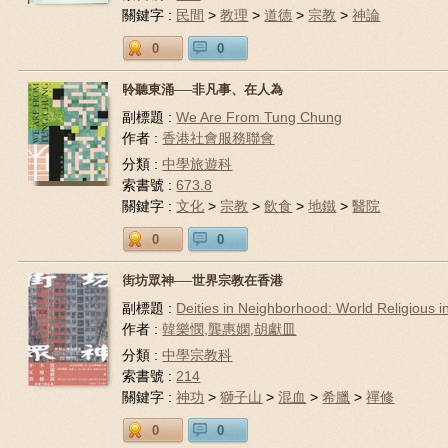
關鍵字 :
民間
>
教理
>
道德
>
宗教
>
神論
0
0
聆聽東涌──非凡事、在人為
副標題 :
We Are From Tung Chung
作者 :
香港社會服務聯會
分類 :
中學旅遊科
索書號 :
673.8
關鍵字 :
文化
>
宗教
>
飲食
>
地鐵
>
醫院
0
0
街坊眾神──世界宗教在香港
副標題 :
Deities in Neighborhood: World Religious 
作者 :
韓樂憫,龔惠嫻,胡獻皿
分類 :
中學宗教科
索書號 :
214
關鍵字 :
神功
>
獅子山
>
混血
>
希臘
>
禪修
0
0