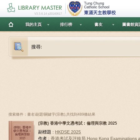
V3.5.6.14 p20140617
我的主頁
排行榜
書友
圖書館資
搜尋:
搜索條件：書名\副題\關鍵字(宗教),共找到489條結果
(宗教) 香港中學文憑考試︰倫理與宗教 2025
副標題 :
HKDSE 2025
作者 :
香港考試及評核局,Hong Kong Examinations 