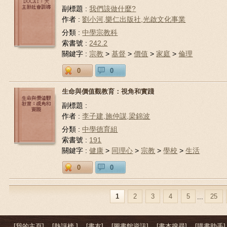
副標題 :
我們該做什麼?
作者 :
劉小河,樂仁出版社,光啟文化事業
分類 :
中學宗教科
索書號 :
242.2
關鍵字 :
宗教
>
基督
>
價值
>
家庭
>
倫理
0
0
生命與價值觀教育：視角和實踐
副標題 :
作者 :
李子建,施仲謀,梁錦波
分類 :
中學德育組
索書號 :
191
關鍵字 :
健康
>
同理心
>
宗教
>
學校
>
生活
0
0
1
2
3
4
5
25
...
[我的主頁]
[熱評榜 ]
[書友]
[圖書館資訊]
[書本搜尋]
[購書助手]