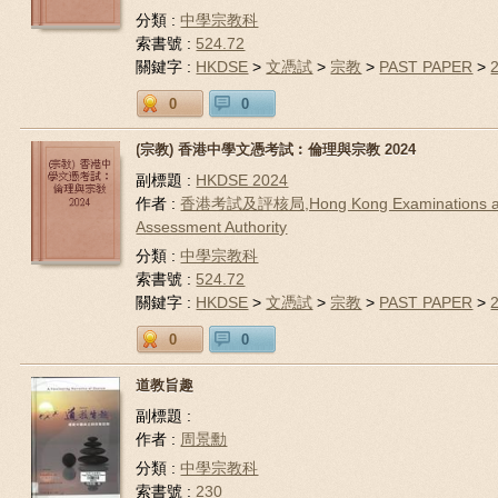
分類 :
中學宗教科
索書號 :
524.72
關鍵字 :
HKDSE
>
文憑試
>
宗教
>
PAST PAPER
>
0
0
(宗教) 香港中學文憑考試︰倫理與宗教 2024
副標題 :
HKDSE 2024
作者 :
香港考試及評核局,Hong Kong Examinations 
Assessment Authority
分類 :
中學宗教科
索書號 :
524.72
關鍵字 :
HKDSE
>
文憑試
>
宗教
>
PAST PAPER
>
0
0
道教旨趣
副標題 :
作者 :
周景勳
分類 :
中學宗教科
索書號 :
230