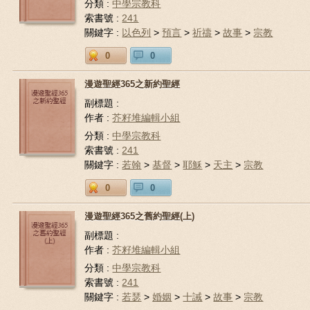
分類 :
中學宗教科
索書號 :
241
關鍵字 :
以色列
>
預言
>
祈禱
>
故事
>
宗教
0
0
漫遊聖經365之新約聖經
副標題 :
作者 :
芥籽堆編輯小組
分類 :
中學宗教科
索書號 :
241
關鍵字 :
若翰
>
基督
>
耶穌
>
天主
>
宗教
0
0
漫遊聖經365之舊約聖經(上)
副標題 :
作者 :
芥籽堆編輯小組
分類 :
中學宗教科
索書號 :
241
關鍵字 :
若瑟
>
婚姻
>
十誡
>
故事
>
宗教