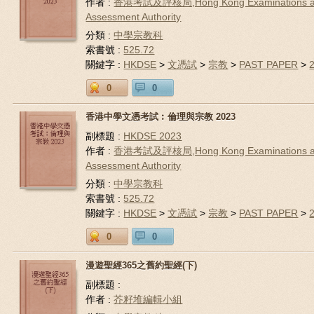
作者 :
香港考試及評核局,Hong Kong Examinations 
Assessment Authority
分類 :
中學宗教科
索書號 :
525.72
關鍵字 :
HKDSE
>
文憑試
>
宗教
>
PAST PAPER
>
0
0
香港中學文憑考試︰倫理與宗教 2023
副標題 :
HKDSE 2023
作者 :
香港考試及評核局,Hong Kong Examinations 
Assessment Authority
分類 :
中學宗教科
索書號 :
525.72
關鍵字 :
HKDSE
>
文憑試
>
宗教
>
PAST PAPER
>
0
0
漫遊聖經365之舊約聖經(下)
副標題 :
作者 :
芥籽堆編輯小組