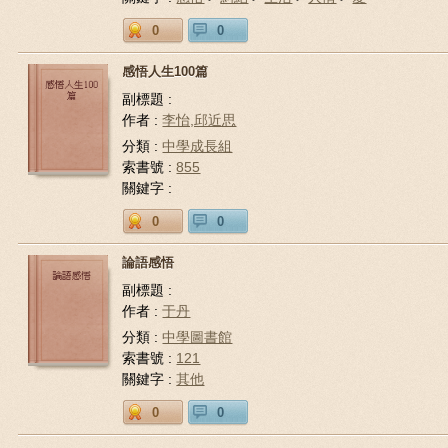
0
0
感悟人生100篇
副標題 :
作者 :
李怡,邱近思
分類 :
中學成長組
索書號 :
855
關鍵字 :
0
0
論語感悟
副標題 :
作者 :
于丹
分類 :
中學圖書館
索書號 :
121
關鍵字 :
其他
0
0