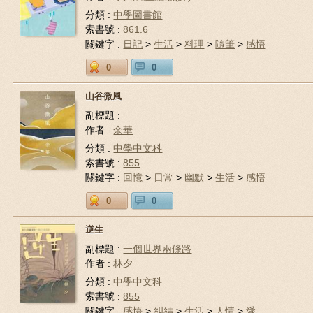
分類 :
中學圖書館
索書號 :
861.6
關鍵字 :
日記
>
生活
>
料理
>
隨筆
>
感悟
0
0
山谷微風
副標題 :
作者 :
余華
分類 :
中學中文科
索書號 :
855
關鍵字 :
回憶
>
日常
>
幽默
>
生活
>
感悟
0
0
逆生
副標題 :
一個世界兩條路
作者 :
林夕
分類 :
中學中文科
索書號 :
855
關鍵字 :
感悟
>
糾結
>
生活
>
人情
>
愛