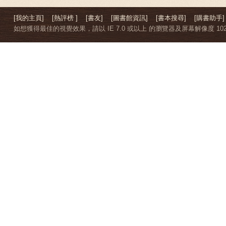
[我的主頁]
[熱評榜 ]
[書友]
[圖書館資訊]
[書本搜尋]
[購書助手]
如想獲得最佳的視覺效果，請以 IE 7.0 或以上 的瀏覽器及屏幕解像度 1024 