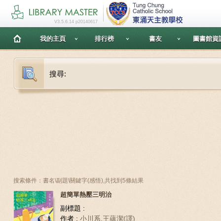
V3.5.6.14 p20140617
我的主頁
排行榜
書友
圖書館資
搜尋:
搜索條件：書名\副題\關鍵字(感悟),共找到5條結果
超簡單熱壓三明治
副標題 :
作者 :
小川系,王蘊潔(譯)