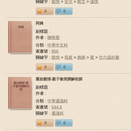
關鍵字 :
親情
>
女兒
>
散文
>
溫情
0
0
阿媽
副標題 :
作者 :
陳曉蕾
分類 :
中學中文科
索書號 :
856
關鍵字 :
親情
>
母親
>
媽媽
>
愛
>
廿六屆好書
0
0
重拾親情-親子衝突調解初探
副標題 :
作者 :
分類 :
中學通識科
索書號 :
544.6
關鍵字 :
通識科
0
0