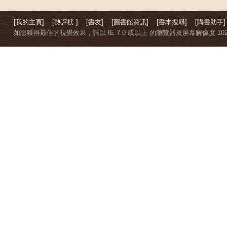
[我的主頁]
[熱評榜 ]
[書友]
[圖書館資訊]
[書本搜尋]
[購書助手]
如想獲得最佳的視覺效果，請以 IE 7.0 或以上 的瀏覽器及屏幕解像度 1024 