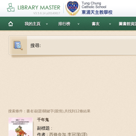
V3.5.6.14 p20140617
我的主頁
排行榜
書友
圖書館資
搜尋:
搜索條件：書名\副題\關鍵字(親情),共找到12條結果
千年鬼
副標題 :
作者 :
西條奈加,李冠潔(譯)