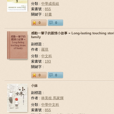
分類 :
中學成長組
索書號 :
855
關鍵字 :
好書
0
0
感動一輩子的親情小故事 = Long-lasting touching stori
family
副標題 :
作者 :
羅琪
分類 :
中文科
索書號 :
193
關鍵字 :
0
0
小妹
副標題 :
作者 :
林美枝,馬家輝
分類 :
中學中文科
索書號 :
855