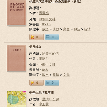
張曼娟成語學堂Ⅰ：爺爺泡的茶（新版）
副標題 :
作者 :
張曼娟
分類 :
中學中文科
索書號 :
859.6
關鍵字 :
成語
>
典故
>
寓言
>
神話
>
親情
0
0
天長地久
副標題 :
給美君的信
作者 :
龍應台
分類 :
中學中文科
索書號 :
848
關鍵字 :
散文
>
親情
>
文學
0
0
中學生親情故事集
副標題 :
晨讀10分鐘
作者 :
廖玉蕙