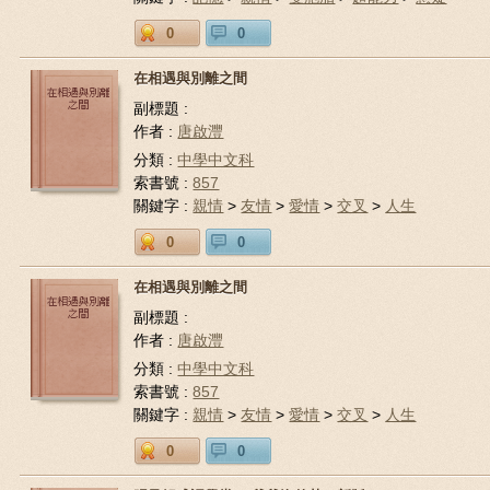
0
0
在相遇與別離之間
副標題 :
作者 :
唐啟灃
分類 :
中學中文科
索書號 :
857
關鍵字 :
親情
>
友情
>
愛情
>
交叉
>
人生
0
0
在相遇與別離之間
副標題 :
作者 :
唐啟灃
分類 :
中學中文科
索書號 :
857
關鍵字 :
親情
>
友情
>
愛情
>
交叉
>
人生
0
0