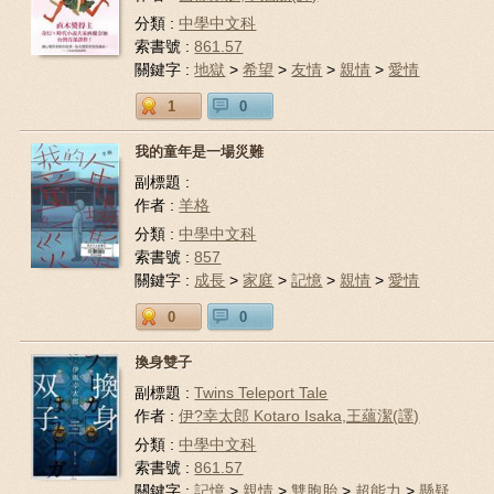
分類 :
中學中文科
索書號 :
861.57
關鍵字 :
地獄
>
希望
>
友情
>
親情
>
愛情
1
0
我的童年是一場災難
副標題 :
作者 :
羊格
分類 :
中學中文科
索書號 :
857
關鍵字 :
成長
>
家庭
>
記憶
>
親情
>
愛情
0
0
換身雙子
副標題 :
Twins Teleport Tale
作者 :
伊?幸太郎 Kotaro Isaka,王蘊潔(譯)
分類 :
中學中文科
索書號 :
861.57
關鍵字 :
記憶
>
親情
>
雙胞胎
>
超能力
>
懸疑