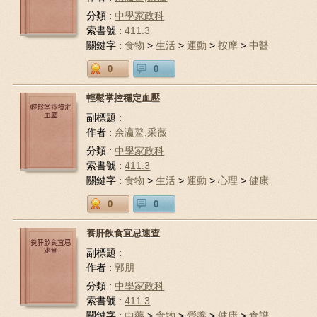
分類 :
中學家政科
索書號 :
411.3
關鍵字 :
食物
>
生活
>
運動
>
按摩
>
中醫
0
0
輕鬆掌控穩定血壓
副標題 :
作者 :
余瀛鰲,采薇
分類 :
中學家政科
索書號 :
411.3
關鍵字 :
食物
>
生活
>
運動
>
心理
>
健康
0
0
養肝飲食宜忌速查
副標題 :
作者 :
郭朋
分類 :
中學家政科
索書號 :
411.3
關鍵字 :
中藥
>
食物
>
營養
>
健康
>
食譜