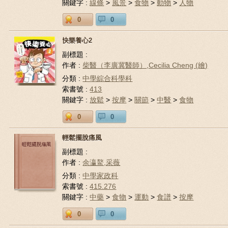
關鍵字 :
線條
>
風景
>
食物
>
動物
>
人物
0
0
快樂養心2
副標題 :
作者 :
柴醫（李廣冀醫師）,Cecilia Cheng (繪)
分類 :
中學綜合科學科
索書號 :
413
關鍵字 :
放鬆
>
按摩
>
關節
>
中醫
>
食物
0
0
輕鬆擺脫痛風
副標題 :
作者 :
余瀛鰲,采薇
分類 :
中學家政科
索書號 :
415.276
關鍵字 :
中藥
>
食物
>
運動
>
食譜
>
按摩
0
0