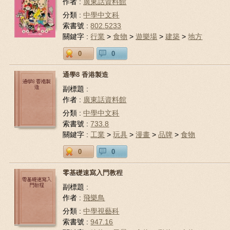
作者 :
廣東話資料館
分類 :
中學中文科
索書號 :
802.5233
關鍵字 :
行業
>
食物
>
遊樂場
>
建築
>
地方
0
0
通學8 香港製造
副標題 :
作者 :
廣東話資料館
分類 :
中學中文科
索書號 :
733.8
關鍵字 :
工業
>
玩具
>
漫畫
>
品牌
>
食物
0
0
零基礎速寫入門教程
副標題 :
作者 :
飛樂鳥
分類 :
中學視藝科
索書號 :
947.16