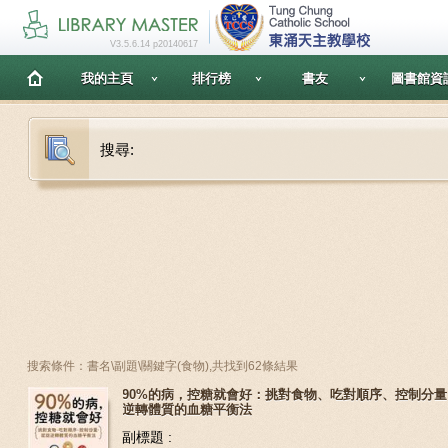
V3.5.6.14 p20140617
我的主頁
排行榜
書友
圖書館資
搜尋:
搜索條件：書名\副題\關鍵字(食物),共找到62條結果
90%的病，控糖就會好：挑對食物、吃對順序、控制分
逆轉體質的血糖平衡法
副標題 :