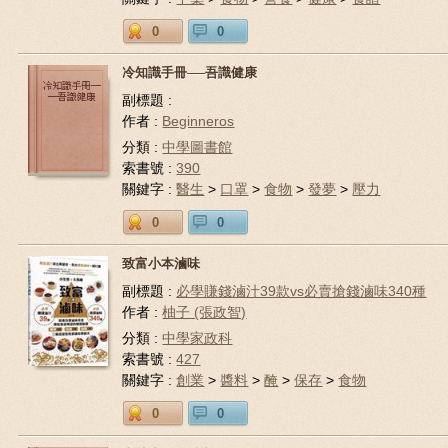
0
0
冷知識手冊──吾識健康
副標題 :
作者 :
Beginneros
分類 :
中學圖書館
索書號 :
390
關鍵字 :
醫生
>
口罩
>
食物
>
發夢
>
壓力
0
0
致富小本滷味
副標題 :
必學賺錢滷汁39款vs必賣搶錢滷味340種
作者 :
柚子 (張政智)
分類 :
中學家政科
索書號 :
427
關鍵字 :
創業
>
醬料
>
醃
>
保存
>
食物
0
0