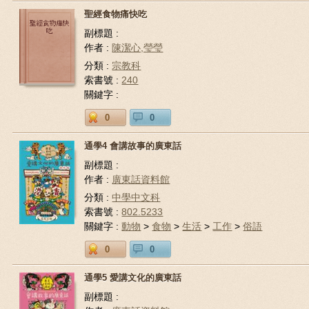
聖經食物痛快吃
副標題 :
作者 :
陳潔心,瑩瑩
分類 :
宗教科
索書號 :
240
關鍵字 :
0
0
通學4 會講故事的廣東話
副標題 :
作者 :
廣東話資料館
分類 :
中學中文科
索書號 :
802.5233
關鍵字 :
動物
>
食物
>
生活
>
工作
>
俗語
0
0
通學5 愛講文化的廣東話
副標題 :