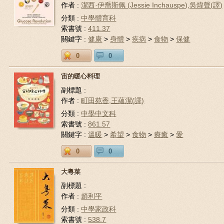
作者 :
潔西·伊喬斯佩 (Jessie Inchauspe),吳煒聲(譯)
分類 :
中學體育科
索書號 :
411.37
關鍵字 :
健康
>
身體
>
疾病
>
食物
>
保健
0
0
宙的暖心料理
副標題 :
作者 :
町田苑香,王蘊潔(譯)
分類 :
中學中文科
索書號 :
861.57
關鍵字 :
溫暖
>
希望
>
食物
>
療癒
>
愛
0
0
大粵菜
副標題 :
作者 :
趙利平
分類 :
中學家政科
索書號 :
538.7