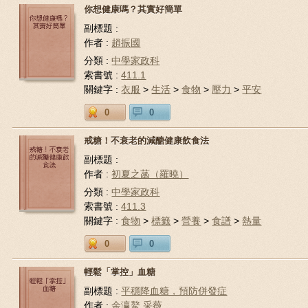
你想健康嗎？其實好簡單
副標題 :
作者 :
趙振國
分類 :
中學家政科
索書號 :
411.1
關鍵字 :
衣服
>
生活
>
食物
>
壓力
>
平安
0
0
戒糖！不衰老的減醣健康飲食法
副標題 :
作者 :
初夏之菡（羅曉）
分類 :
中學家政科
索書號 :
411.3
關鍵字 :
食物
>
標籤
>
營養
>
食譜
>
熱量
0
0
輕鬆「掌控」血糖
副標題 :
平穩降血糖，預防併發症
作者 :
余瀛鰲,采薇