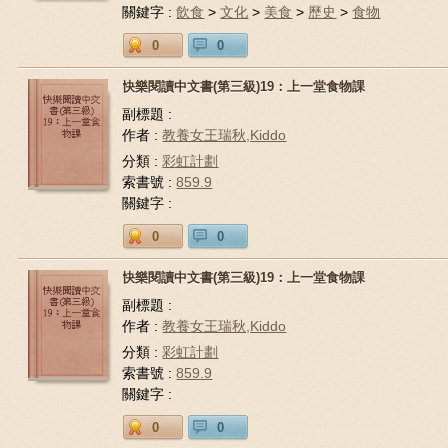
關鍵字 :
飲食
>
文化
>
美食
>
歷史
>
食物
0
0
快樂閱讀中文書(第三級)19：上一堂食物課
副標題 :
作者 :
教養女王瑞秋,Kiddo
分類 :
彩虹計劃
索書號 :
859.9
關鍵字 :
0
0
快樂閱讀中文書(第三級)19：上一堂食物課
副標題 :
作者 :
教養女王瑞秋,Kiddo
分類 :
彩虹計劃
索書號 :
859.9
關鍵字 :
0
0