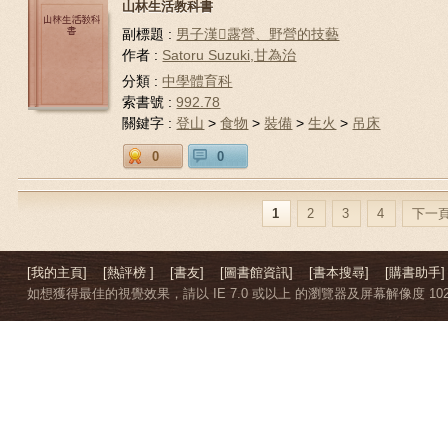
山林生活教科書
副標題 :
男子漢露營、野營的技藝
作者 :
Satoru Suzuki,甘為治
分類 :
中學體育科
索書號 :
992.78
關鍵字 :
登山
>
食物
>
裝備
>
生火
>
吊床
0
0
1
2
3
4
下一
[我的主頁]
[熱評榜 ]
[書友]
[圖書館資訊]
[書本搜尋]
[購書助手]
如想獲得最佳的視覺效果，請以 IE 7.0 或以上 的瀏覽器及屏幕解像度 1024 